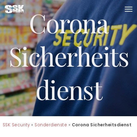
Corona
Sicherheits
dienst
SSK Security
»
Sonderdienste
»
Corona Sicherheitsdienst