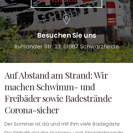
Zum Kontaktformular
Besuchen Sie uns
Ruhlander Str. 23, 01987 Schwarzheide
Auf Abstand am Strand: Wir
machen Schwimm- und
Freibäder sowie Badestrände
Corona-sicher
Der Sommer ist da und mit Ihm viele Badegäste.
Die Einhaltung der Hygiene- und Abstandsregeln