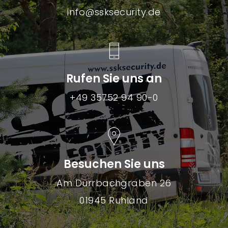
info@ssksecurity.de
Rufen Sie uns an
+49 35752 94 90-0
Besuchen Sie uns
Am Dürrbachgraben 26
01945 Ruhland